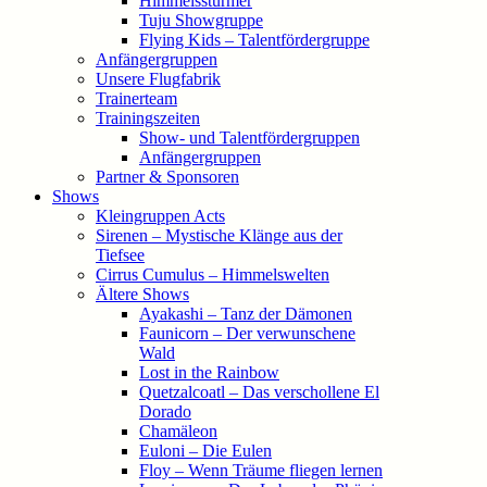
Himmelsstürmer
Tuju Showgruppe
Flying Kids – Talentfördergruppe
Anfängergruppen
Unsere Flugfabrik
Trainerteam
Trainingszeiten
Show- und Talentfördergruppen
Anfängergruppen
Partner & Sponsoren
Shows
Kleingruppen Acts
Sirenen – Mystische Klänge aus der
Tiefsee
Cirrus Cumulus – Himmelswelten
Ältere Shows
Ayakashi – Tanz der Dämonen
Faunicorn – Der verwunschene
Wald
Lost in the Rainbow
Quetzalcoatl – Das verschollene El
Dorado
Chamäleon
Euloni – Die Eulen
Floy – Wenn Träume fliegen lernen