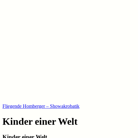
Skip
to
content
Fliegende Homberger – Showakrobatik
Kinder einer Welt
Kinder einer Welt