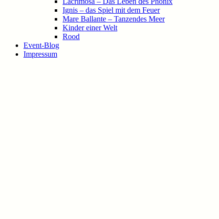
Lacrimosa – Das Leben des Phönix
Ignis – das Spiel mit dem Feuer
Mare Ballante – Tanzendes Meer
Kinder einer Welt
Rood
Event-Blog
Impressum